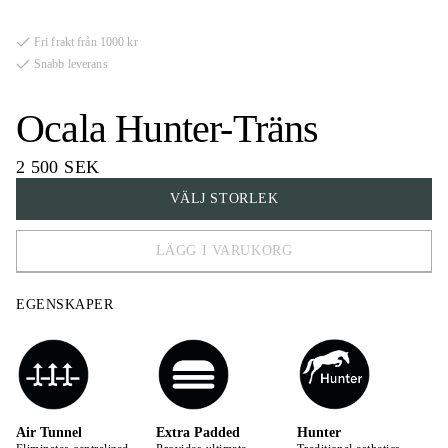
padding på insidan för att minimera tryck och skav. Det här tränset har
även en fast käkrem.
Fri frakt från 1000 kr
Snabb leverans
Ocala Hunter-Träns
2 500 SEK
VÄLJ STORLEK
LÄGG I VARUKORG
FULL
EGENSKAPER
COB
X-FULL
Air Tunnel
Extra Padded
Hunter