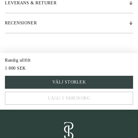
* 70% ull 30% polyester
LEVERANS & RETURER
* 170 cm x 190 cm
RECENSIONER
Randig ullfilt
1 800 SEK
One Size
VÄLJ STORLEK
LÄGG I VARUKORG