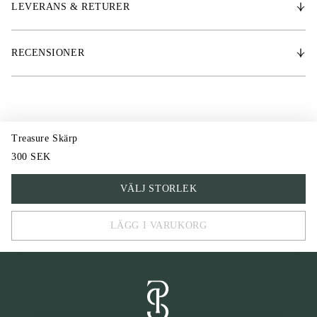
* Detaljer i äkta läder
LEVERANS & RETURER
* Silvrigt metallspänne med borstad finish
RECENSIONER
Treasure Skärp
300 SEK
XS/S
VÄLJ STORLEK
M/L
LÄGG I VARUKORG