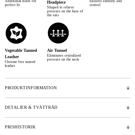
Additional holes for
Ensures stability and
Headpiece
perfect fit
control
Shaped to relieve
pressure on the base of
the ears
Vegetable Tanned
Air Tunnel
Eliminates centralized
Leather
pressure on the neck
Chrome free tanned
leather
PRODUKTINFORMATION
NOSGRIMMAN
Nosgrimman är gjort i italienskt läder och knäpps smidigt med ett spänne
DETALJER & TVÄTTRÅD
undertill, där spännet är täckt i mjukt läder för att undvika direkt tryck
på käken och eventuellt skav.
PRISHISTORIK
NACKSTYCKE