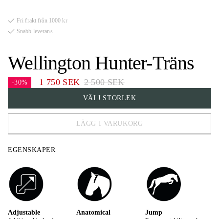
känner sig instängda och inte tycker om stödet av en traditionell
Aachenrem. Tränset har vita sömmar och en fastsydd käkrem.
Fri frakt från 1000 kr
Snabb leverans
Wellington Hunter-Träns
1 750 SEK
2 500 SEK
-30%
VÄLJ STORLEK
LÄGG I VARUKORG
FULL
EGENSKAPER
COB
Adjustable
Anatomical
Jump