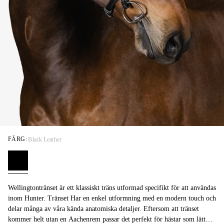
FÄRG:
Black Leather
Wellingtontränset är ett klassiskt träns utformad specifikt för att användas
inom Hunter. Tränset Har en enkel utformning med en modern touch och
delar många av våra kända anatomiska detaljer. Eftersom att tränset
kommer helt utan en Aachenrem passar det perfekt för hästar som lätt