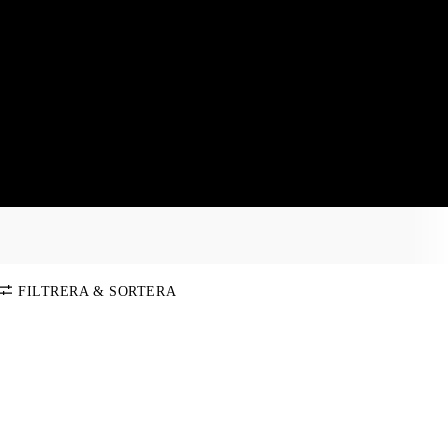
FILTRERA & SORTERA
SORTERA PÅ
Standard
FÄRG
Pris: Lågt-
Högt