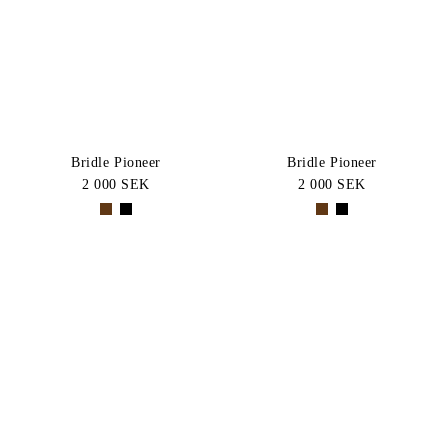
BLACK
Brown
Pris: Högt-
KATEGORI
Lågt
Hoppträns
STORLEK
Allround
Träns
COB
FULL
Bridle Pioneer
Bridle Pioneer
Bundle
2 000 SEK
2 000 SEK
X-
One
FULL
Size