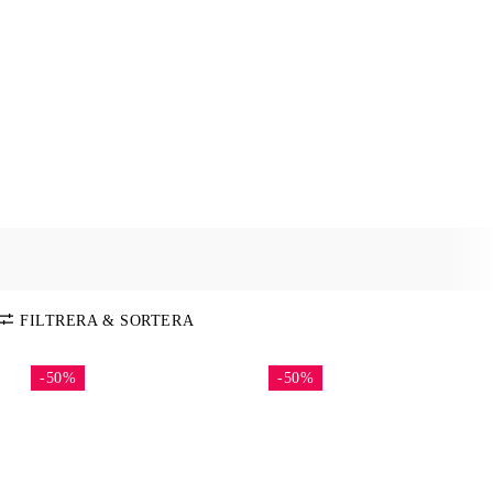
FILTRERA & SORTERA
-50%
-50%
SORTERA PÅ
Standard
FÄRG
Pris: Lågt-
Högt