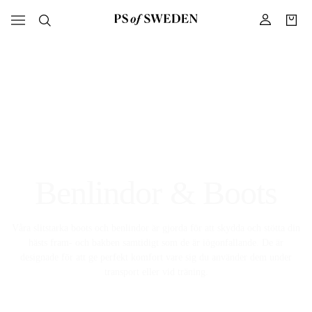
Benlindor & Boots
Våra slitstarka boots och benlindor är gjorda för att skydda och stötta din
hästs fram- och bakben samtidigt som de är iögonfallande. De är
designade för att ge perfekt komfort vare sig du använder dem under
transport eller vid träning.