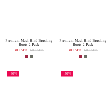
BLACK
Purple
Pris: Högt-
KATEGORI
Lågt
Pink
Blue
Benlindor
White
Green
STORLEK
Boots
Navy
Brown
COB
FULL
Benskydd
Premium Mesh Hind Brushing
Premium Mesh Hind Brushing
Grey
Orange
Boots 2-Pack
Boots 2-Pack
One
300 SEK
600 SEK
300 SEK
600 SEK
Size
-40%
-50%