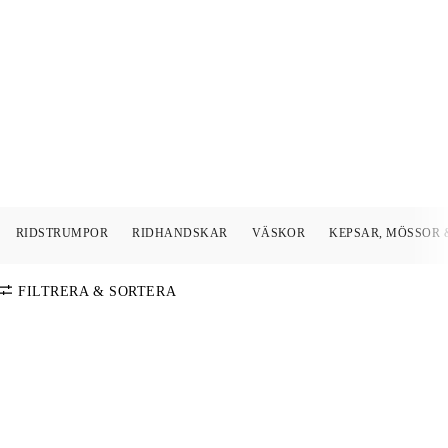
RIDSTRUMPOR
RIDHANDSKAR
VÄSKOR
KEPSAR, MÖSSOR 
FILTRERA & SORTERA
SORTERA PÅ
Standard
FÄRG
Pris: Lågt-
Högt