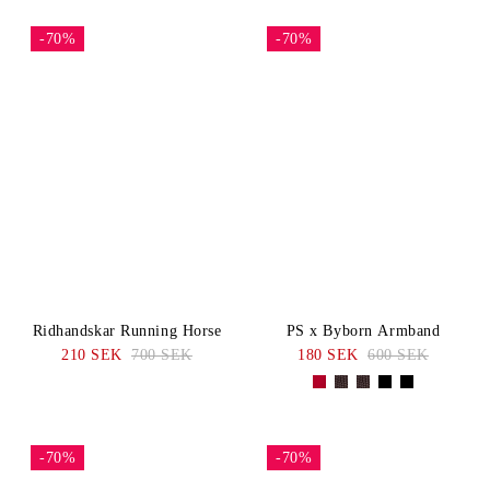
-70%
-70%
Ridhandskar Running Horse
PS x Byborn Armband
210 SEK
700 SEK
180 SEK
600 SEK
-70%
-70%