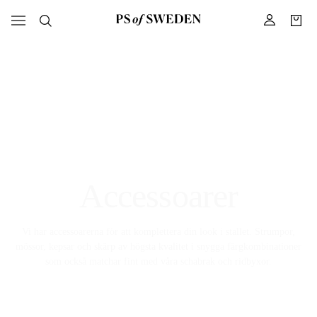
Accessoarer
Vi har accessoarerna för att komplettera din look i stallet. Strumpor,
mössor, kepsar och skärp av högsta kvalitet i snygga färgkombinationer
som också matchar fint med våra schabrak och ridbyxor.