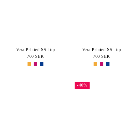
White
Pink
Pris: Högt-
KATEGORI
Lågt
Navy
Green
Kortärmade
BLACK
Purple
STORLEK
toppar
XS
S
Vera Printed SS Top
Vera Printed SS Top
700 SEK
700 SEK
M
L
XL
-40%