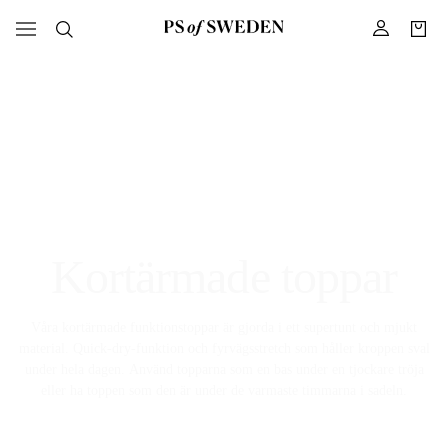
Kortärmade toppar
Våra kortärmade funktionstoppar är gjorda i ett supertunt och mjukt
material. Quick-dry-funktion och fyrvägsstretch som håller kroppen sval
under hela dagen. Använd topparna som en bas under en tjockare tröja
eller ha toppen som den är under de varmaste timmarna i sadeln.