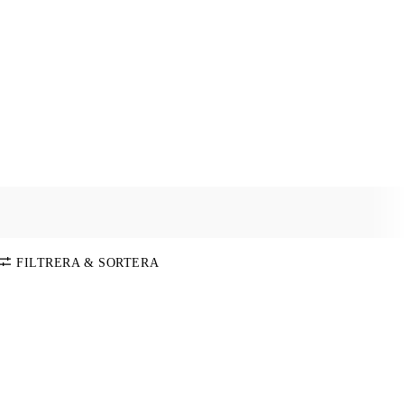
FILTRERA & SORTERA
SORTERA PÅ
Standard
FÄRG
Pris: Lågt-
Högt