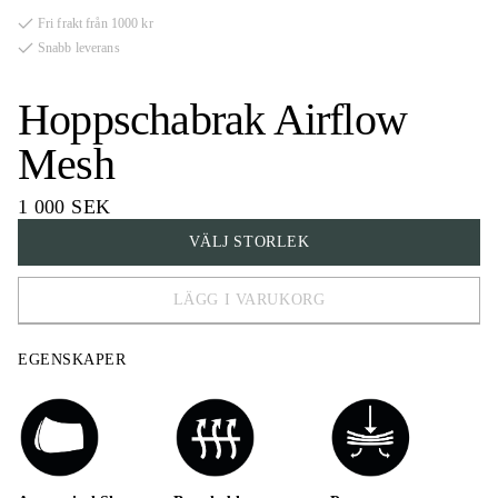
Fri frakt från 1000 kr
Snabb leverans
Hoppschabrak Airflow
Mesh
1 000 SEK
VÄLJ STORLEK
LÄGG I VARUKORG
COB
EGENSKAPER
FULL