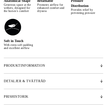
Anatomical Shape
Breathable
Pressure
Generous space at the
Promotes airflow for
Distribution
withers, designed for
enhanced comfort and
Provides relief by
the horses's comfort
dryness
preventing pressure
Soft in Touch
With extra soft padding
and excellent airflow
PRODUKTINFORMATION
Designat för komfort och skydd under träningspasset, är detta schabrak
tillverkat av ett premiumtyg som har smutsavvisande, snabbtorkande
DETALJER & TVÄTTRÅD
egenskaper och utmärkt andningsförmåga. De ventilerande ytter- och
innerfoder tygerna främjar luftcirkulation, vilket säkerställer att din häst
förblir torr och bekväm under hela ridpasset. Schabraket är lätt att ta
PRISHISTORIK
hand om, schabraket är maskintvättbart och torkar snabbt. Perfekt för
daglig användning och tävlingar, kombinerar det funktion och stil, vilket