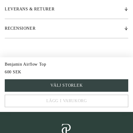
LEVERANS & RETURER
RECENSIONER
Benjamin Airflow Top
600 SEK
XS
VÄLJ STORLEK
S
LÄGG I VARUKORG
M
L
XL