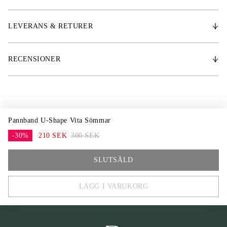
LEVERANS & RETURER
RECENSIONER
Pannband U-Shape Vita Sömmar
-30%
210 SEK
300 SEK
FULL
SLUTSÅLD
COB
LÄGG I VARUKORG
X-FULL
PONY