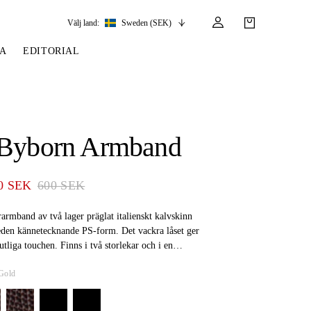
Välj land:
Sweden (SEK)
A
EDITORIAL
S
SSOARER
STIGLÄDER &
TYGLAR & DELAR
TÄVLING
LÄDERVÅRD &
SADELGJORDAR
DELAR
RÄNS
UMPOR
TYGLAR
TÄVLINGSKLÄDER
 Byborn Armband
STIGLÄDER
TRÄNSDELAR
RTRÄNS
NDSKAR
FÖRBYGLAR
TÄVLINGSKAVAJER
SADELGJORDAR
LÄDERVÅRD
R
R
MARTINGAL
0 SEK
600 SEK
AND
, MÖSSOR & SKÄRP
TRÄNSDELAR
FT
EN
armband av två lager präglat italienskt kalvskinn
en kännetecknande PS-form. Det vackra låset ger
utliga touchen. Finns i två storlekar och i en
nster och färger.
Gold