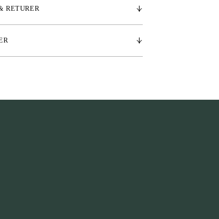
& RETURER
5 cm, M: 18 cm
ER