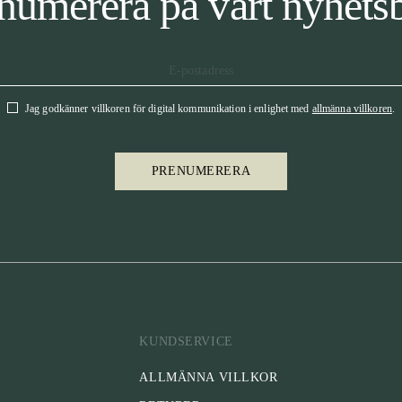
numerera på vårt nyhets
Jag godkänner villkoren för digital kommunikation i enlighet med
allmänna villkoren
.
PRENUMERERA
KUNDSERVICE
ALLMÄNNA VILLKOR