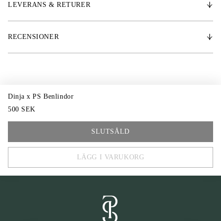
LEVERANS & RETURER
RECENSIONER
Dinja x PS Benlindor
500 SEK
One Size
SLUTSÅLD
LÄGG I VARUKORG