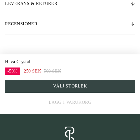
LEVERANS & RETURER
RECENSIONER
Huva Crystal
-50%
250 SEK
500 SEK
COB
VÄLJ STORLEK
FULL
LÄGG I VARUKORG