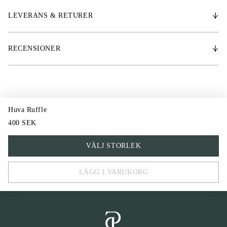
* Formad, virkad botten
LEVERANS & RETURER
RECENSIONER
Huva Ruffle
400 SEK
FULL
VÄLJ STORLEK
COB
LÄGG I VARUKORG
PONY