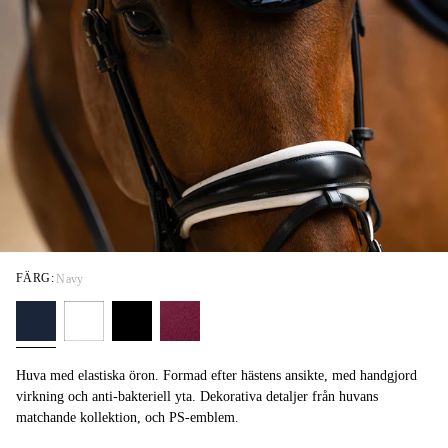
FÄRG:
Navy
Huva med elastiska öron. Formad efter hästens ansikte, med handgjord
virkning och anti-bakteriell yta. Dekorativa detaljer från huvans
matchande kollektion, och PS-emblem.