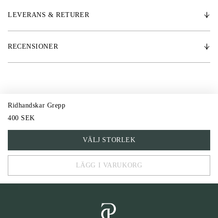
* Kardborrestängning med logo.
8,5
LEVERANS & RETURER
RECENSIONER
Ridhandskar Grepp
400 SEK
6
VÄLJ STORLEK
7
LÄGG I VARUKORG
8
9
6,5