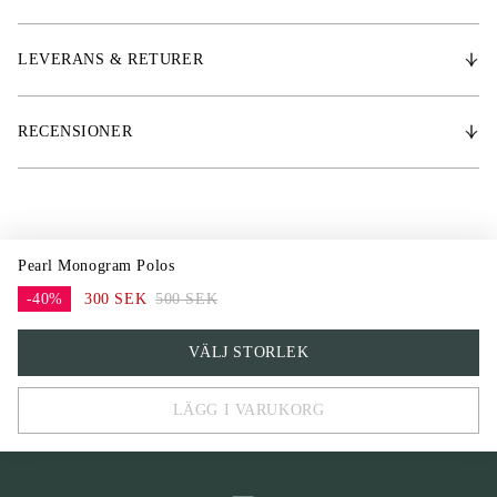
* Längd: 3,5 m (11’6”), kan enkelt klippas till önskad längd
LEVERANS & RETURER
RECENSIONER
Pearl Monogram Polos
-40%
300 SEK
500 SEK
One Size
VÄLJ STORLEK
LÄGG I VARUKORG