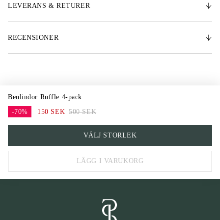
LEVERANS & RETURER
RECENSIONER
Benlindor Ruffle 4-pack
-70%
150 SEK
500 SEK
One Size
VÄLJ STORLEK
LÄGG I VARUKORG