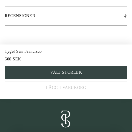
är tyglarna något upphöjda för att den inte ska glida runt för enkelt utan
stanna på önskad plats.
RECENSIONER
Tygel San Francisco
600 SEK
FULL
VÄLJ STORLEK
COB
LÄGG I VARUKORG