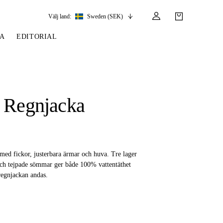
Välj land:
Sweden (SEK)
A
EDITORIAL
S
SSOARER
STIGLÄDER &
TYGLAR & DELAR
TÄVLING
LÄDERVÅRD &
SADELGJORDAR
DELAR
RÄNS
UMPOR
TYGLAR
TÄVLINGSKLÄDER
 Regnjacka
STIGLÄDER
TRÄNSDELAR
RTRÄNS
NDSKAR
FÖRBYGLAR
TÄVLINGSKAVAJER
SADELGJORDAR
LÄDERVÅRD
R
R
MARTINGAL
AND
, MÖSSOR & SKÄRP
TRÄNSDELAR
FT
EN
 med fickor, justerbara ärmar och huva. Tre lager
och tejpade sömmar ger både 100% vattentäthet
regnjackan andas.