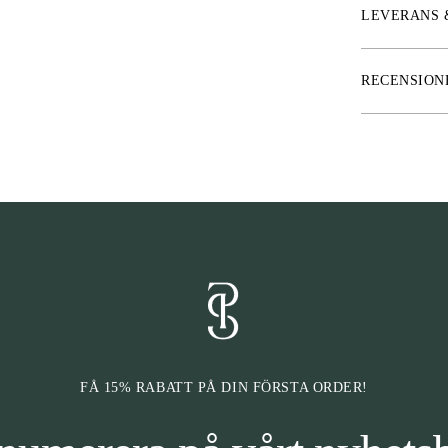
under armarna.
LEVERANS 
* Vattentäthet
* Vattentäta t
RECENSION
* Avtagbar och
* Ventilerande
* Lättvikt
FÅ 15% RABATT PÅ DIN FÖRSTA ORDER!