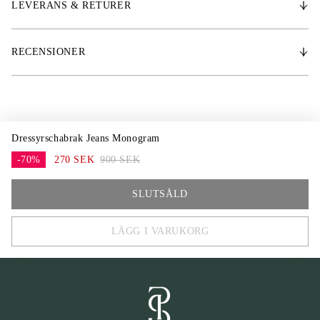
LEVERANS & RETURER
* Anatomisk design med extra utrymme för manken
* Yttertyg: 100 % slitstark denim
* Medeltjock stoppning
RECENSIONER
* Foder: Super quick dry
* Personligt citat utmed ryggen
* Stoppkuddar som förhindrar att schabraket glider
* Sadelgjordsstroppar med broderad PS of Sweden logo
Dressyrschabrak Jeans Monogram
-70%
270 SEK
900 SEK
FULL
SLUTSÅLD
COB
LÄGG I VARUKORG