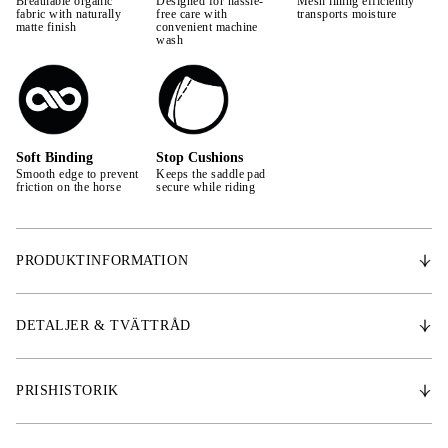
Breathable organic
Designed for hassle-
Mesh lining efficiently
fabric with naturally
free care with
transports moisture
matte finish
convenient machine
wash
Soft Binding
Stop Cushions
Smooth edge to prevent
Keeps the saddle pad
friction on the horse
secure while riding
PRODUKTINFORMATION
Schabrakets anatomisk väl utformade design skapar extra mycket
utrymme för manken, vilket ger hästen ökad rörlighet. Stoppkuddar för
DETALJER & TVÄTTRÅD
att förhindra att schabraket glider. Yttermaterialet är slitstark
kvalitetsdenim. Snabbtorkande foder som transporterar bort fukt och
svett och gör att schabraket torkar extra snabbt efter användning.
PRISHISTORIK
Vadderad med stötdämpande material som erbjuder god stabilitet. PS
ikoniska citat broderat utmed ryggen