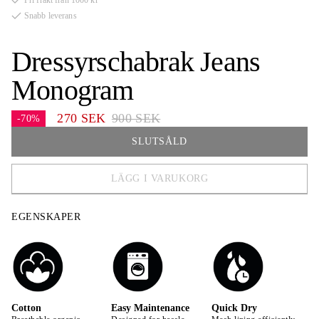
Fri frakt från 1000 kr
Snabb leverans
Dressyrschabrak Jeans
Monogram
270 SEK
900 SEK
-70%
SLUTSÅLD
LÄGG I VARUKORG
FULL
EGENSKAPER
COB
Cotton
Easy Maintenance
Quick Dry