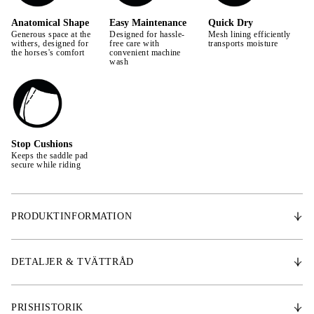
Anatomical Shape
Easy Maintenance
Quick Dry
Generous space at the
Designed for hassle-
Mesh lining efficiently
withers, designed for
free care with
transports moisture
the horses's comfort
convenient machine
wash
Stop Cushions
Keeps the saddle pad
secure while riding
PRODUKTINFORMATION
Med en anatomiskt utformad design ger Signature-schabraket extra
utrymme för manken, vilket främjar hästens rörelsefrihet. Schabraket är
DETALJER & TVÄTTRÅD
tillverkat av finaste satin och har ett snabbtorkande Quick Dry-foder som
effektivt transporterar bort fukt och svett, vilket gör att det torkar snabbt
efter användning. För ökad stabilitet är det utrustat med stötdämpande
PRISHISTORIK