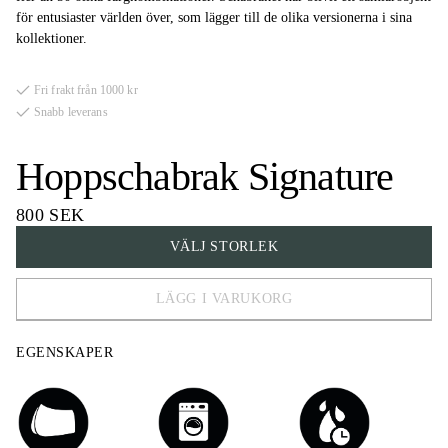
för entusiaster världen över, som lägger till de olika versionerna i sina
kollektioner.
Fri frakt från 1000 kr
Snabb leverans
Hoppschabrak Signature
800 SEK
VÄLJ STORLEK
LÄGG I VARUKORG
FULL
EGENSKAPER
COB
PONY