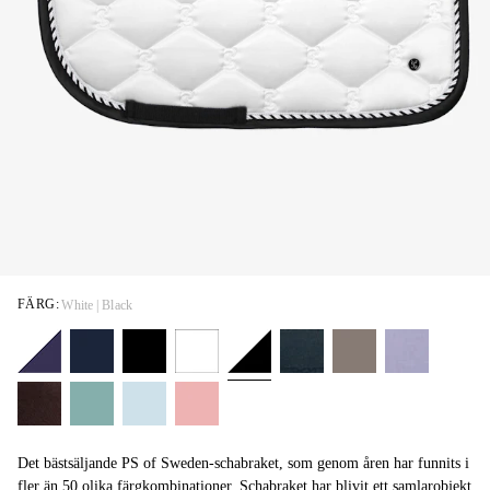
FÄRG:
White | Black
Det bästsäljande PS of Sweden-schabraket, som genom åren har funnits i
fler än 50 olika färgkombinationer. Schabraket har blivit ett samlarobjekt